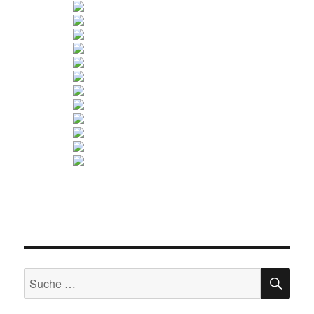
SU
Suche
nach: