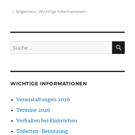
Veröffentlicht
Kategorien
Allgemein
,
Wichtige Informationen
am
SU
Suche
nach:
WICHTIGE INFORMATIONEN
Veranstaltungen 2026
Termine 2026
Verhalten bei Einbrüchen
Toiletten-Benutzung