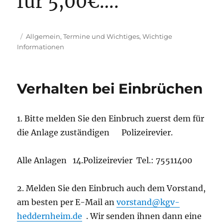
für 5,00€….
Veröffentlicht
Kategorien
Allgemein
,
Termine und Wichtiges
,
Wichtige
am
Informationen
Verhalten bei Einbrüchen
1. Bitte melden Sie den Einbruch zuerst dem für
die Anlage zuständigen Polizeirevier.
Alle Anlagen 14.Polizeirevier Tel.: 75511400
2. Melden Sie den Einbruch auch dem Vorstand,
am besten per E-Mail an
vorstand@kgv-
heddernheim.de
. Wir senden ihnen dann eine