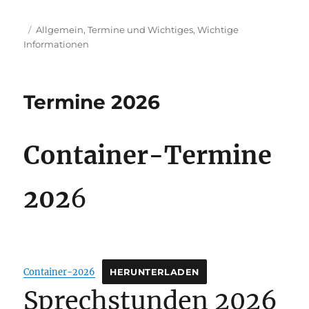
Veröffentlicht
Kategorien
Allgemein
,
Termine und Wichtiges
,
Wichtige
am
Informationen
Termine 2026
Container-Termine
202
6
Container-2026
HERUNTERLADEN
Sprechstunden 2026